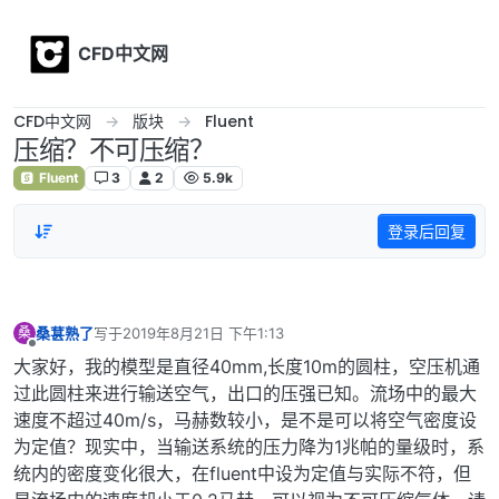
Skip to content
CFD中文网
CFD中文网
版块
Fluent
压缩？不可压缩？
Fluent
3
2
5.9k
登录后回复
桑葚熟了
写于
2019年8月21日 下午1:13
桑
最后由 编辑
离线
大家好，我的模型是直径40mm,长度10m的圆柱，空压机通
过此圆柱来进行输送空气，出口的压强已知。流场中的最大
速度不超过40m/s，马赫数较小，是不是可以将空气密度设
为定值？现实中，当输送系统的压力降为1兆帕的量级时，系
统内的密度变化很大，在fluent中设为定值与实际不符，但