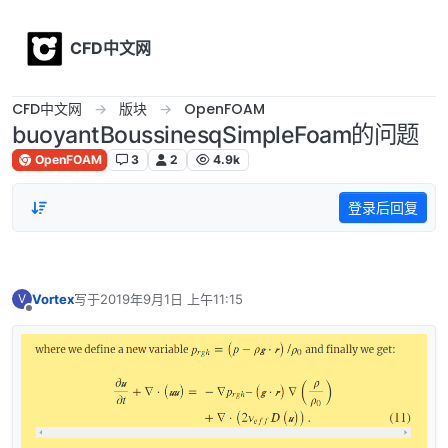
Skip to content
CFD中文网
CFD中文网
版块
OpenFOAM
buoyantBoussinesqSimpleFoam的问题
OpenFOAM
3
2
4.9k
登录后回复
Vortex
写于
2019年9月1日 上午11:15
V
最后由 编辑
离线