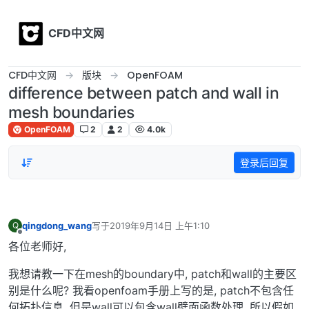
Skip to content
CFD中文网
CFD中文网
版块
OpenFOAM
difference between patch and wall in
mesh boundaries
OpenFOAM
2
2
4.0k
登录后回复
qingdong_wang
写于
2019年9月14日 上午1:10
Q
最后由 编辑
离线
各位老师好,
我想请教一下在mesh的boundary中, patch和wall的主要区
别是什么呢? 我看openfoam手册上写的是, patch不包含任
何拓扑信息, 但是wall可以包含wall壁面函数处理, 所以假如