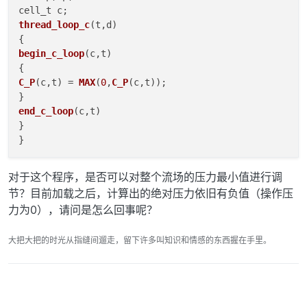
thread_loop_c
(
t,d
)

begin_c_loop
(
c,t
)

C_P
(c,t) = 
MAX
(
0
,
C_P
(c,t));

end_c_loop
(c,t)

}

对于这个程序，是否可以对整个流场的压力最小值进行调
节？目前加载之后，计算出的绝对压力依旧有负值（操作压
力为0），请问是怎么回事呢？
大把大把的时光从指缝间遛走，留下许多叫知识和情感的东西握在手里。