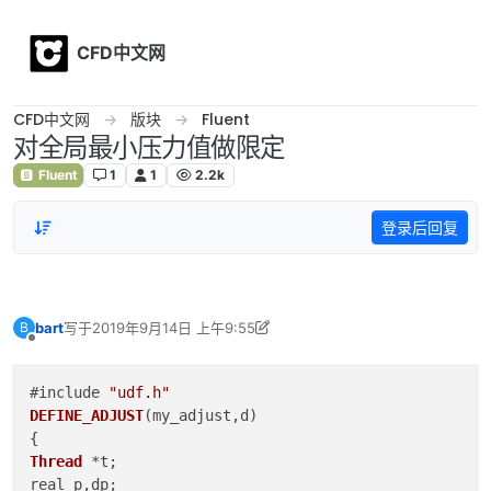
Skip to content
CFD中文网
CFD中文网
版块
Fluent
对全局最小压力值做限定
Fluent
1
1
2.2k
登录后回复
bart
写于
2019年9月14日 上午9:55
B
最后由 李东岳 编辑
2019年9月15日 上午9:57
离线
#include 
"udf.h"
DEFINE_ADJUST
(
my_adjust,d
)

Thread
 *t;

real p,dp;
