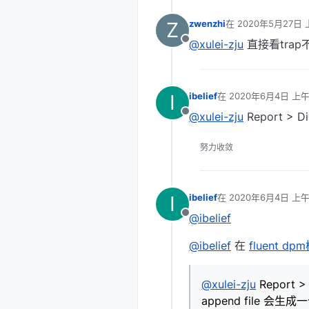
Z
zwenzhi
在
2020年5月27日 
最后由 编辑
@xulei-zju
直接看trap
离线
I
ibelief
在
2020年6月4日 上午
最后由 编辑
@xulei-zju
Report > Di
离线
努力收敛
I
ibelief
在
2020年6月4日 上午
最后由 编辑
@ibelief
离线
@ibelief
在
fluent
@xulei-zju
Report >
append file 会生