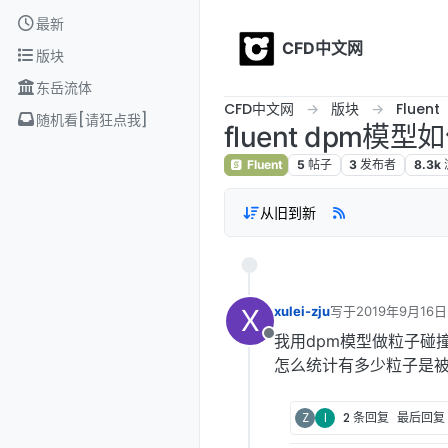
Skip to content
最新
CFD中文网
版块
东岳流体
CFD中文网
版块
Fluent
随机看[请狂点我]
fluent dp
Fluent
5
帖子
3
发布者
8.3k
从旧到新
X
xulei-zju
写于
2019年9月16日
最后由 编辑
我用dpm模型做粒子碰撞
离线
怎么统计有多少粒子是
Z
I
2 条回复
最后回复