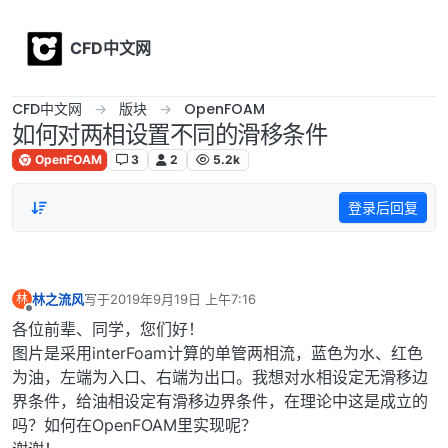
Skip to content
CFD中文网
CFD中文网
版块
OpenFOAM
如何对两相设置不同的滑移条件
OpenFOAM
3
2
5.2k
登录后回复
林之流风
写于
2019年9月19日 上午7:16
林
最后由 编辑
离线
各位前辈、同学，您们好！
图片是采用interFoam计算的单管两相流，蓝色为水、红色
为油，左端为入口、右端为出口。我想对水相设定无滑移边
界条件，给油相设定有滑移边界条件，在理论中这是成立的
吗？如何在OpenFOAM里实现呢？