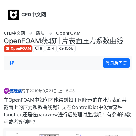
Skip to content
CFD中文网
CFD中文网
版块
OpenFOAM
OpenFOAM获取叶片表面压力系数曲线
OpenFOAM
5
4
8.0k
登录后回复
莫晓柒
写于
2019年9月21日 上午5:08
莫
最后由 编辑
离线
在OpenFOAM中如何才能得到如下图所示的在叶片表面某一
截面上的压力系数曲线呢？是在ControlDict中设置某种
function还是在paraview进行后处理时生成呢？有参考的教
程或者算例吗？