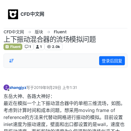
Skip to content
CFD中文网
CFD中文网
版块
Fluent
上下振动混合器的流场模拟问题
Fluent
1
1
2.0k
登录后回复
zhangjyz
写于
2019年9月29日 上午1:31
Z
最后由 编辑
离线
东岳大神、各路大神好：
最近在模拟一个上下振动混合器中的单相三维流场，如图。
考虑到计算时间和成本问题，想采用moving frame of
reference的方法来代替动网格进行振动的模拟。目前设置
inlet速度为振动速度，壁面和出口都设置的是wall，速度也