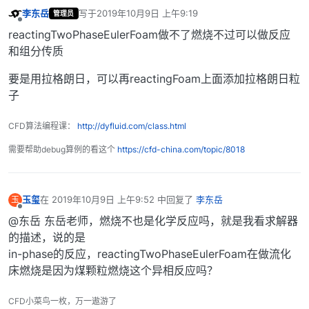
李东岳
写于
2019年10月9日 上午9:19
管理员
最后由 编辑
离线
reactingTwoPhaseEulerFoam做不了燃烧不过可以做反应
和组分传质
要是用拉格朗日，可以再reactingFoam上面添加拉格朗日粒
子
CFD算法编程课：
http://dyfluid.com/class.html
需要帮助debug算例的看这个
https://cfd-china.com/topic/8018
玉玺
在
2019年10月9日 上午9:52
中回复了
李东岳
玉
最后由 编辑
离线
@东岳 东岳老师，燃烧不也是化学反应吗，就是我看求解器
的描述，说的是
in-phase的反应，reactingTwoPhaseEulerFoam在做流化
床燃烧是因为煤颗粒燃烧这个异相反应吗？
CFD小菜鸟一枚，万一遨游了