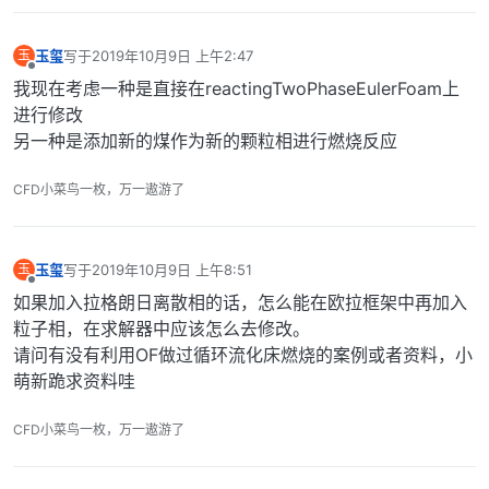
玉玺
写于
2019年10月9日 上午2:47
玉
最后由 编辑
离线
我现在考虑一种是直接在reactingTwoPhaseEulerFoam上
进行修改
另一种是添加新的煤作为新的颗粒相进行燃烧反应
CFD小菜鸟一枚，万一遨游了
玉玺
写于
2019年10月9日 上午8:51
玉
最后由 编辑
离线
如果加入拉格朗日离散相的话，怎么能在欧拉框架中再加入
粒子相，在求解器中应该怎么去修改。
请问有没有利用OF做过循环流化床燃烧的案例或者资料，小
萌新跪求资料哇
CFD小菜鸟一枚，万一遨游了