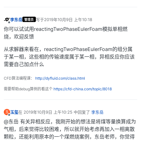
李东岳
写于
2019年10月9日 上午10:18
管理员
最后由 编辑
离线
你可以试试用reactingTwoPhaseEulerFoam模拟单相燃
烧，欢迎反馈
从求解器来看在，reactingTwoPhaseEulerFoam的组分属
于某一相，这些相的传输速度属于某一相，异相反应你应该
需要自己加点什么
CFD算法编程课：
http://dyfluid.com/class.html
需要帮助debug算例的看这个
https://cfd-china.com/topic/8018
玉玺
在
2019年10月9日 上午10:25
中回复了
李东岳
玉
最后由 编辑
离线
@东岳 有关异相反应，我刚开始的想法是将煤等量换算成为
气相，后来觉得比较困难，所以就开始考虑再加入一相离散
颗粒，还能利用原本的一个煤燃烧案例，东岳老师，你觉得