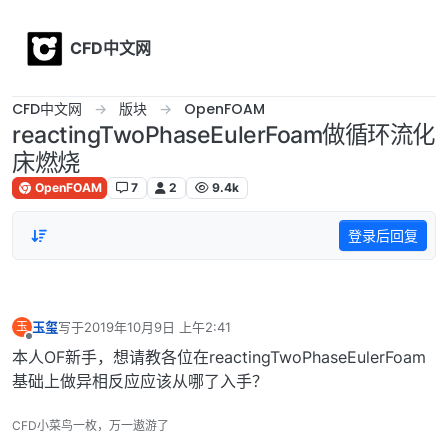
Skip to content
CFD中文网
CFD中文网
版块
OpenFOAM
reactingTwoPhaseEulerFoam做循环流化
床燃烧
OpenFOAM
7
2
9.4k
登录后回复
玉玺
写于
2019年10月9日 上午2:41
玉
最后由 编辑
离线
本人OF新手，想请教各位在reactingTwoPhaseEulerFoam
基础上做异相反应应该从哪了入手？
CFD小菜鸟一枚，万一遨游了