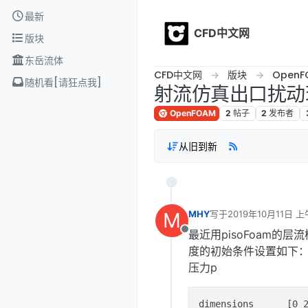
Skip to content
最新
CFD中文网
版块
东岳流体
CFD中文网
版块
OpenF
随机看[请狂点我]
射流仿真出口扰动
OpenFOAM
2
帖子
2
发布者
从旧到新
M
MHY
写于
2019年10月11日 上
最后由 编辑
最近用pisoFoam
离线
度的初始条件设置如下
压力p
dimensions      [0 2