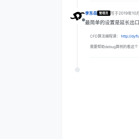
李东岳
写于
2019年10
管理员
最后由 编辑
最简单的设置是延长出
离线
CFD算法编程课：
http://dyf
需要帮助debug算例的看这个