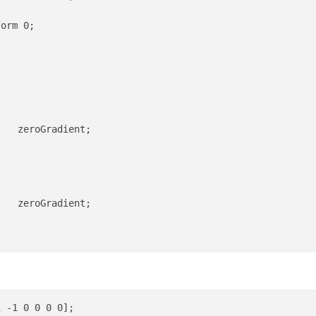
orm 0;

   zeroGradient;

   zeroGradient;

   fixedValue;

   uniform 0;

 -1 0 0 0 0];
