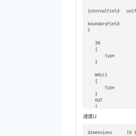
internalField   unif
boundaryField

{

   IN

   {

type
         
   }

   WALL1

   {

type
         
   }

   OUT

   {

type
         
速度U
       value        
   }

   WALL2

dimensions      [0 1