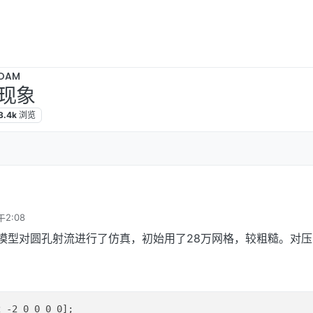
OAM
现象
3.4k
浏览
午2:08
的层流模型对圆孔射流进行了仿真，初始用了28万网格，较粗糙。对
：
 -2 0 0 0 0];
