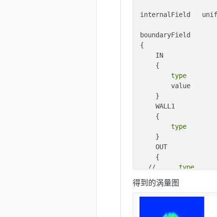
   {

type
         
internalField   unif
   }

boundaryField

{

    IN

    {

type
        
        value       
    }

    WALL1

    {

type
        
    }

    OUT

    {

  //      
type
      
type
 pressur
得到的涡量图
	value uniform (0 0 1);

    }

    WALL2
