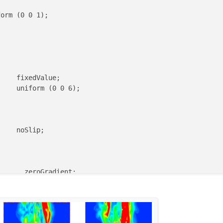
   zeroGradient;

orm (0 0 1);

    fixedValue;

    uniform (0 0 6);

    noSlip;

      zeroGradient;

eInletOutletVelocity;
