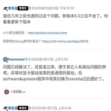
李东岳
写于
2019年10月13日 下午12:37
管理员
最后由 编辑
离线
我在几年之前也遇到过这个问题，新版本5.0之后不会了。你
看看更新下版本
CFD算法编程课：
http://dyfluid.com/class.html
需要帮助debug算例的看这个
https://cfd-china.com/topic/8018
freevector
写于
2020年1月17日 上午2:03
F
最后由 编辑
离线
问题已经解决了，还是发过来，便于其它人有类似问题的参
考。异常时显卡驱动采用的是通用的驱动，在
software&updates程序中将其切换为navidia过后便好了。
Z
1 条回复
李东岳
写于
2020年1月17日 上午2:06
管理员
最后由 编辑