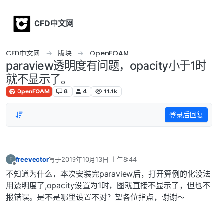
Skip to content
CFD中文网
CFD中文网
版块
OpenFOAM
paraview透明度有问题，opacity小于1时
就不显示了。
OpenFOAM
8
4
11.1k
登录后回复
freevector
写于
2019年10月13日 上午8:44
F
最后由 编辑
离线
不知道为什么，本次安装完paraview后，打开算例的化没法
用透明度了,opacity设置为1时，图就直接不显示了，但也不
报错误。是不是哪里设置不对？望各位指点，谢谢～