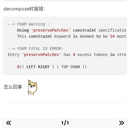
decompose时报错：
--> FOAM Warning : 
Using
'preservePatches'
constraint
 specification.
    This 
constraint
 keyword 
is
 deemed 
to
 be 
54
 months
--> FOAM FATAL IO ERROR: 
Entry 
'preservePatches'
 has 
4
 excess tokens 
in
 stream
8
(( 
LEFT
RIGHT
怎么回事
1 / 1