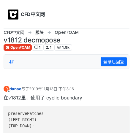
Skip to content
CFD中文网
CFD中文网
版块
OpenFOAM
v1812 decmopose
OpenFOAM
1
1
1.9k
登录后回复
danao
写于
2019年11月13日 下午3:16
D
最后由 编辑
离线
在v1812里，使用了 cyclic boundary
preservePatches

(
LEFT
RIGHT
)

(
TOP