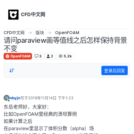
Skip to content
CFD中文网
CFD中文网
版块
OpenFOAM
请问paraview画等值线之后怎样保持背景
不变
OpenFOAM
3
2
5.2k
登录后回复
nbyjn
写于
2019年11月14日 下午1:23
N
最后由 编辑
离线
东岳老师好，大家好：
比如OpenFOAM里经典的溃坝算例
如果计算之后
在paraview里显示了体积分数（alpha）场