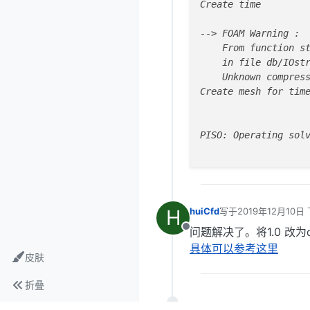
Create time

--> FOAM Warning : 

    From function st
    in file db/IOstr
    Unknown compress
Create mesh for time
PISO: Operating solv
H
huiCfd
写于
2019年12月10日 
最后由 编辑
问题解决了。将1.0 改为d
离线
具体可以参考这里
皮肤
折叠