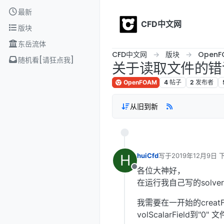
Skip to content
最新
CFD中文网
版块
东岳流体
CFD中文网
版块
OpenF
随机看[请狂点我]
关于读取文件的错
OpenFOAM
4
帖子
2
发布者
从旧到新
H
huiCfd
写于
2019年12月9日 下
最后由 编辑
各位大神好，
离线
在运行我自己写的solv
我需要在一开始的creatF
volScalarField到