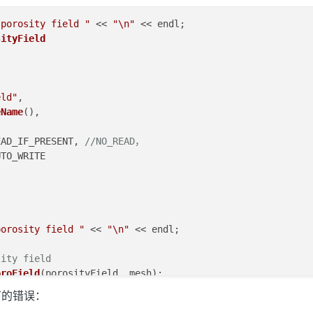
 porosity field "
 << 
"\n"
 << endl;

sityField
eld"
,

eName
(),

EAD_IF_PRESENT, 
//NO_READ，
TO_WRITE

porosity field "
 << 
"\n"
 << endl;

sity field
oroField
ity field
下的错误：