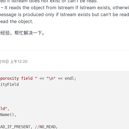
d if Istream does not exist or can't be read.
It reads the object from Istream if Istream exists, otherw
message is produced only if Istream exists but can't be read
ead the object.
的经验，帮忙解决一下。
月10日 上午12:20
 porosity field "
 << 
"\n"
 << endl;

ityField

eld"
,

Name(),

EAD_IF_PRESENT, 
//
NO_READ，
