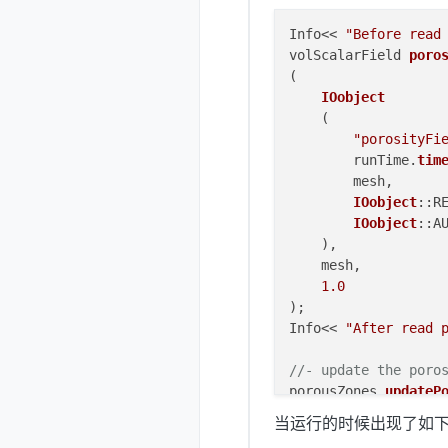
Info<< 
"Before read
volScalarField 
poro
(

IOobject
    (

"porosityFi
        runTime.
tim
        mesh,

IOobject
::R
IOobject
::AU
    ),

    mesh,

1.0
);

Info<< 
"After read 
//- update the poro
porousZones.
updateP
//- write the poros
当运行的时候出现了如
porosityField.
write