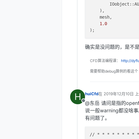
        IOobject::AU
    ),

    mesh,

1.0
确实是没问题的，是不
CFD算法编程课：
http://dyf
需要帮助debug算例的看这个
H
huiCfd
在
2019年12月10日 上
最后由 编辑
@东岳 请问是指的ope
离线
说一般warning都没
有问题了。
// 
* *
* *
* *
* *