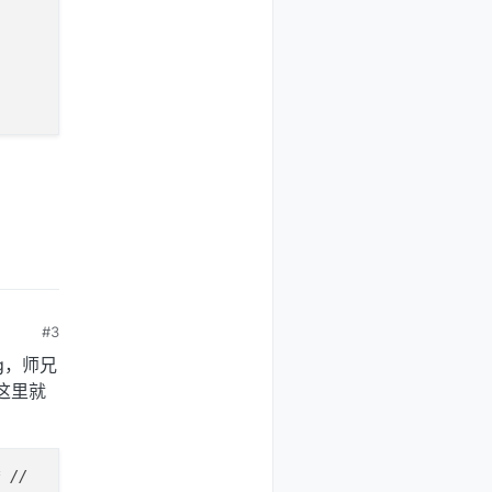
#3
g，师兄
在这里就
 //
