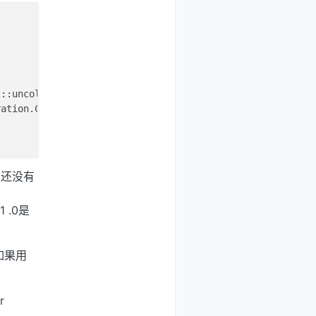
s::uncollatedFileOperation::
readStream
(Foam::regIOobject
ration.C at line 
548
.

;” 还没有
 .0是
且如果用
r