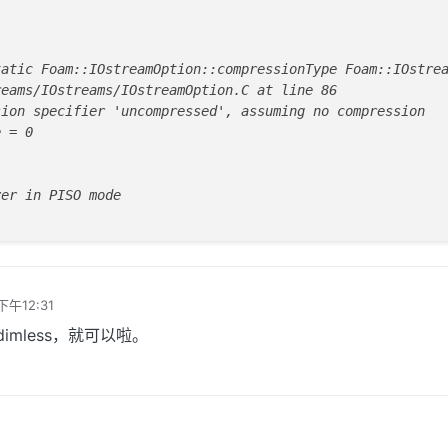
atic Foam::IOstreamOption::compressionType Foam::IOstrea
eams/IOstreams/IOstreamOption.C at line 86

ion specifier 'uncompressed', assuming no compression

 = 0

er in PISO mode

下午12:31
imless，就可以啦。