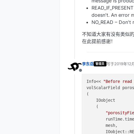
message is produce
READ_IF_PRESENT – 
doesn't. An error 
NO_READ – Don't r
不知道大家有没有类似
在此提前感谢！
李东岳
写于
2019年12
管理员
最后由 编辑
离线
Info<< 
"Before read
volScalarField poros
(

    IOobject

    (

"porosityFi
        runTime.time
        mesh,

        IOobject::R