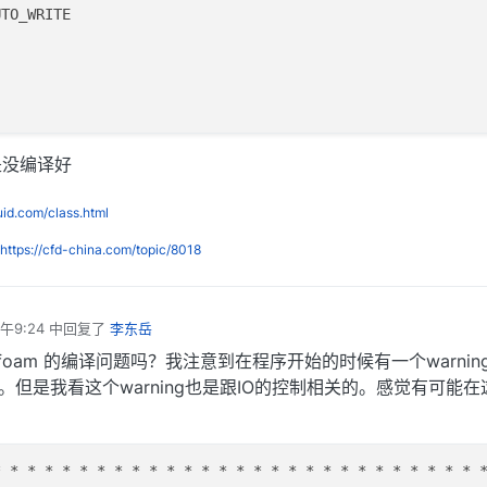
TO_WRITE

是没编译好
luid.com/class.html
https://cfd-china.com/topic/8018
午9:24
中回复了
李东岳
nfoam 的编译问题吗？我注意到在程序开始的时候有一个warnin
啥事。但是我看这个warning也是跟IO的控制相关的。感觉有可能
* *
* *
* *
* *
* *
* *
* *
* *
* *
* *
* *
* *
* *
* *
*