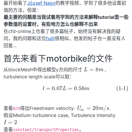
最开始看了
József Nagy
的教学视频，学到了很多他设置初
值的方法，但是：
最主要的问题是当我试着用学到的方法来解释tutorial里一些
参数值的设置时，有些地方怎么也解释不出来
在cfd-online上也看了很多篇帖子，始终没有解决我的疑
问，我的问题和这位
hulli
很相似，他发的帖子也一直没有人
回复...
首先来看下motorbike的文件
L
=
8
m
从blockMesh中得出模型y方向的尺寸
,
turbulence length scale可以取：
(1-1)
l
=
0.07
L
=
0.56
m
U
∞
=
20
m
/
s
查看
得出Freestream velocity:
.
0/U
假设Medium-turbulence case, Turbulence intensity
I
=
2
查看
，
constant/transportProperties