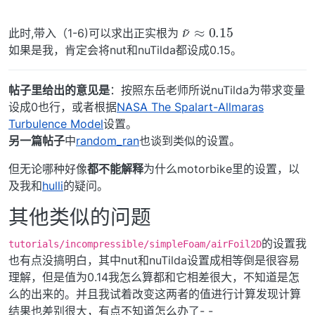
ν
0.15
~
≈
此时,带入（1-6)可以求出正实根为
如果是我，肯定会将nut和nuTilda都设成0.15。
帖子里给出的意见是
：按照东岳老师所说nuTilda为带求变量
设成0也行，或者根据
NASA The Spalart-Allmaras
Turbulence Model
设置。
另一篇帖子
中
random_ran
也谈到类似的设置。
但无论哪种好像
都不能解释
为什么motorbike里的设置，以
及我和
hulli
的疑问。
其他类似的问题
的设置我
tutorials/incompressible/simpleFoam/airFoil2D
也有点没搞明白，其中nut和nuTilda设置成相等倒是很容易
理解，但是值为0.14我怎么算都和它相差很大，不知道是怎
么的出来的。并且我试着改变这两者的值进行计算发现计算
结果也差别很大，有点不知道怎么办了- -