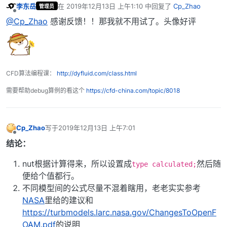
李东岳
在
2019年12月13日 上午1:10
中回复了
Cp_Zhao
管理员
最后由 编辑
离线
@Cp_Zhao
感谢反馈！！那我就不用试了。头像好评
CFD算法编程课：
http://dyfluid.com/class.html
需要帮助debug算例的看这个
https://cfd-china.com/topic/8018
Cp_Zhao
写于
2019年12月13日 上午7:01
最后由 编辑
离线
结论：
nut根据计算得来，所以设置成
然后随
type calculated;
便给个值都行。
不同模型间的公式尽量不混着瞎用，老老实实参考
NASA
里给的建议和
https://turbmodels.larc.nasa.gov/ChangesToOpenF
OAM.pdf
的说明