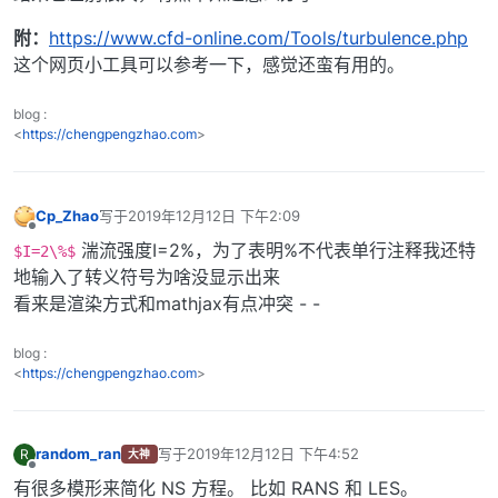
附：
https://www.cfd-online.com/Tools/turbulence.php
这个网页小工具可以参考一下，感觉还蛮有用的。
blog :
<
https://chengpengzhao.com
>
Cp_Zhao
写于
2019年12月12日 下午2:09
最后由 编辑
离线
湍流强度I=2%，为了表明%不代表单行注释我还特
$I=2\%$
地输入了转义符号为啥没显示出来
看来是渲染方式和mathjax有点冲突 - -
blog :
<
https://chengpengzhao.com
>
random_ran
写于
2019年12月12日 下午4:52
R
大神
最后由 编辑
离线
有很多模形来简化 NS 方程。 比如 RANS 和 LES。