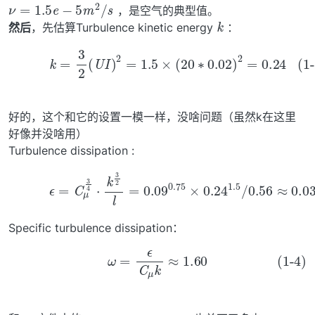
ν
=
1.5
e
−
5
m
2
/
s
，是空气的典型值。
k
然后
，先估算Turbulence kinetic energy
：
(1-2)
k
=
3
2
(
U
I
)
2
=
1.5
×
(
20
∗
0.02
)
2
=
0.24
好的，这个和它的设置一模一样，没啥问题（虽然k在这里
好像并没啥用）
Turbulence dissipation :
(1-3)
ϵ
=
C
μ
3
4
⋅
k
3
0.56
2
l
=
≈
0.09
0.0345
0.75
×
0.24
1.5
/
Specific turbulence dissipation：
(1-4)
ω
=
ϵ
C
μ
k
≈
1.60