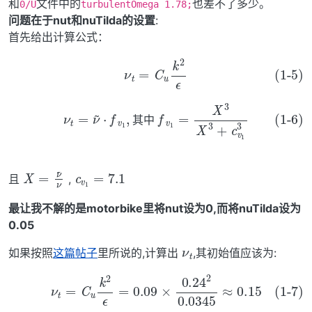
和
文件中的
也差不了多少。
0/U
turbulentOmega 1.78;
问题在于nut和nuTilda的设置
:
首先给出计算公式：
(1-5)
ν
t
=
C
u
k
2
ϵ
(1-6)
ν
t
=
ν
~
⋅
f
v
1
,
其中
f
v
1
=
X
3
X
3
+
c
v
1
3
其
中
其
中
c
v
1
=
7.1
X
=
ν
~
ν
且
,
最让我不解的是motorbike里将nut设为0,而将nuTilda设为
0.05
ν
t
如果按照
这篇帖子
里所说的,计算出
,其初始值应该为:
(1-7)
ν
t
=
C
u
k
2
ϵ
=
0.09
×
0.24
2
0.0345
≈
0.15