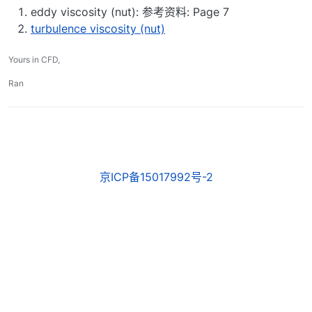
eddy viscosity (nut): 参考资料: Page 7
turbulence viscosity (nut)
Yours in CFD,
Ran
京ICP备15017992号-2