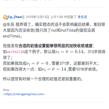
Cp_Zhao
在
2019年12月13日 上午1:08
中回复了
李东岳
最后由 编辑
离线
@东岳 我弄错了，确实稳态的话不会影响最后结果，差别很
大是因为还没收敛(我只改了nut和nutTilda的值但没调
endTime)。
但我发现
合适的初值设置能够很明显的加快收敛速度
：
ν
t
=
ν
~
=
0.14
如
这个例子，默认是
，313步就收
airFoil2D
敛了；
ν
t
=
ν
~
=
0
而如果我改成
, 需要371步，这都差别不大；
ν
t
=
ν
~
=
14
但如果改得大一点：如
,需要1018步收敛。
所以感觉有时候一个合理的初值还是挺重要的。
blog :
<
https://chengpengzhao.com
>