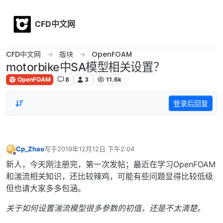
Skip to content
CFD中文网
CFD中文网
版块
OpenFOAM
motorbike中SA模型相关设置？
OpenFOAM
8
3
11.6k
登录后回复
Cp_Zhao
写于
2019年12月12日 下午2:04
最后由 编辑
离线
新人，今天刚注册完，第一次发帖；最近在学习OpenFOAM
和湍流相关知识，还比较辣鸡，可能有些问题显得比较低级
但也请大家多多包涵。
关于如何设置湍流模型很多参数的初值，还是不太清楚。