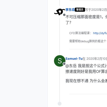
李东岳
写于
2020年2月
管理员
最后由 编辑
不可压缩那面密度是1，
离线
了？
CFD算法编程课：
http://dyf
需要帮助debug算例的看这个
S
Samuel-Tu
在
2020年2月10
最后由 编辑
@东岳 我是按这个公式计算
离线
擦速度刚好是我用OF算出来的
我现在想不通 为什么会差