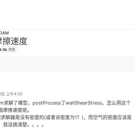
OAM
面摩擦速度
3.6k
浏览
0日 上午4:20
am求解了模型，postProcess了wallShearStress，怎么用这个
算出壁面摩擦速度呢。
求解器是没有密度的(或者说密度为1？)，而空气的密度应该是
算，我没搞清楚。。。。