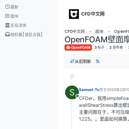
Skip to content
最新
CFD中文网
版块
东岳流体
CFD中文网
版块
OpenF
随机看[请狂点我]
OpenFOAM壁
OpenFOAM
3
帖子
2
发布者
从旧到新
S
Samuel-Tu
写于
2020年2月1
最后由 编辑
CFDer，我用simpleFo
离线
wallShearStress
主要问题在于，不可压缩
1.225。。里面如何换