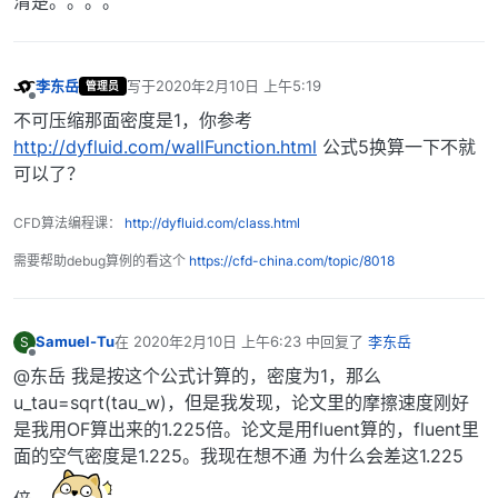
清楚。。。。
李东岳
写于
2020年2月10日 上午5:19
管理员
最后由 编辑
离线
不可压缩那面密度是1，你参考
http://dyfluid.com/wallFunction.html
公式5换算一下不就
可以了？
CFD算法编程课：
http://dyfluid.com/class.html
需要帮助debug算例的看这个
https://cfd-china.com/topic/8018
Samuel-Tu
在
2020年2月10日 上午6:23
中回复了
李东岳
S
最后由 编辑
离线
@东岳 我是按这个公式计算的，密度为1，那么
u_tau=sqrt(tau_w)，但是我发现，论文里的摩擦速度刚好
是我用OF算出来的1.225倍。论文是用fluent算的，fluent里
面的空气密度是1.225。我现在想不通 为什么会差这1.225