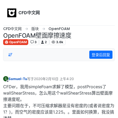
Skip to content
CFD中文网
CFD中文网
版块
OpenFOAM
OpenFOAM壁面摩擦速度
OpenFOAM
3
2
3.6k
登录后回复
Samuel-Tu
写于
2020年2月10日 上午4:20
S
最后由 编辑
离线
CFDer，我用simpleFoam求解了模型，postProcess了
wallShearStress，怎么用这个wallShearStress算出壁面摩
擦速度呢。
主要问题在于，不可压缩求解器是没有密度的(或者说密度为
1？)，而空气的密度应该是1.225。。里面如何换算，我没搞