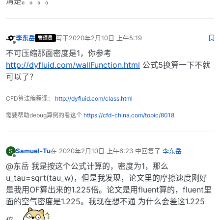
清楚。。。。
李东岳
写于
2020年2月10日 上午5:19
管理员
最后由 编辑
离线
不可压缩那面密度是1，你参考
http://dyfluid.com/wallFunction.html
公式5换算一下不就
可以了？
CFD算法编程课：
http://dyfluid.com/class.html
需要帮助debug算例的看这个
https://cfd-china.com/topic/8018
Samuel-Tu
在
2020年2月10日 上午6:23
中回复了
李东岳
S
最后由 编辑
离线
@东岳 我是按这个公式计算的，密度为1，那么
u_tau=sqrt(tau_w)，但是我发现，论文里的摩擦速度刚好
是我用OF算出来的1.225倍。论文是用fluent算的，fluent里
面的空气密度是1.225。我现在想不通 为什么会差这1.225