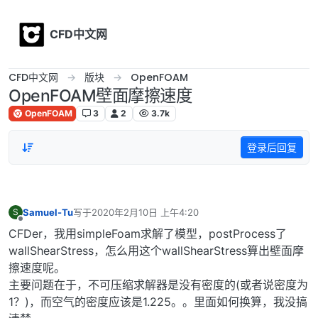
Skip to content
CFD中文网
CFD中文网
版块
OpenFOAM
OpenFOAM壁面摩擦速度
OpenFOAM
3
2
3.7k
登录后回复
Samuel-Tu
写于
2020年2月10日 上午4:20
S
最后由 编辑
离线
CFDer，我用simpleFoam求解了模型，postProcess了
wallShearStress，怎么用这个wallShearStress算出壁面摩
擦速度呢。
主要问题在于，不可压缩求解器是没有密度的(或者说密度为
1？)，而空气的密度应该是1.225。。里面如何换算，我没搞