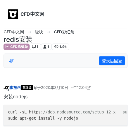
Skip to content
CFD中文网
CFD中文网
版块
CFD彩虹条
redis安装
CFD彩虹条
1
1
1.9k
登录后回复
李东岳
写于
2020年3月10日 上午12:04
管理员
最后由 李东岳 编辑
2020年6月5日 上午8:18
离线
安装nodejs
curl -sL https:
//deb.nodesource.com/setup_12.x | sud
sudo apt-
get