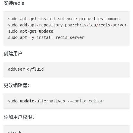
安装redis
sudo apt
-
get
 install software
-
properties
-
common

sudo 
add
-
apt
-
repository ppa:chris
-
lea
/
redis
-
server

sudo apt
-
get
update
sudo apt 
-
y install redis
-
创建用户
更改编辑器：
sudo 
update
-
alternatives 
--config editor
添加用户权限：