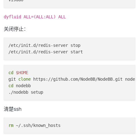
dyfluid ALL=(ALL:ALL) ALL
关闭停止：
/etc/init.d/redis-server stop

cd
$HOME
git 
clone
cd
 nodebb

清楚ssh
rm