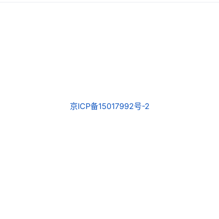
京ICP备15017992号-2