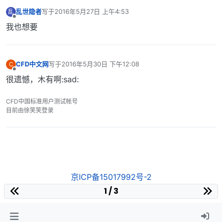
乱世隐者
写于
2016年5月27日 上午4:53
乱
最后由 编辑
离线
我也想要
CFD中文网
写于
2016年5月30日 下午12:08
C
最后由 编辑
离线
很遗憾，木有啊:sad:
CFD中国标准用户测试帐号
目前由徐笑笑登录
京ICP备15017992号-2
1 / 3