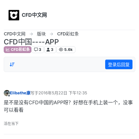
Skip to content
CFD中文网
CFD中文网
版块
CFD彩虹条
CFD中国----APP
CFD彩虹条
3
3
5.6k
登录后回复
Elibathe康
写于
2016年5月22日 下午12:35
最后由 编辑
离线
是不是没有CFD中国的APP呀？好想在手机上装一个，没事
可以看看
活在当下