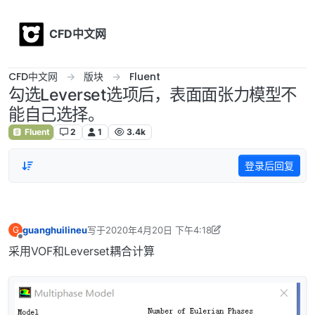
Skip to content
CFD中文网
CFD中文网
版块
Fluent
勾选Leverset选项后，表面面张力模型不
能自己选择。
Fluent
2
1
3.4k
登录后回复
guanghuilineu
写于
2020年4月20日 下午4:18
G
最后由 李东岳 编辑
2020年4月21日 上午9:13
离线
采用VOF和Leverset耦合计算