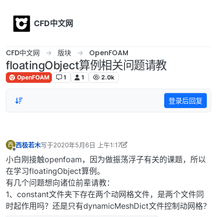
Skip to content
CFD中文网
CFD中文网
版块
OpenFOAM
floatingObject算例相关问题请教
OpenFOAM
1
1
2.0k
登录后回复
西极若木
写于
2020年5月6日 上午1:17
西
最后由 李东岳 编辑
2020年5月6日 上午9:17
离线
小白刚接触openfoam，因为做振荡浮子有关的课题，所以
在学习floatingObject算例。
有几个问题想向诸位前辈请教：
1、constant文件夹下存在两个动网格文件，是两个文件同
时起作用吗？还是只有dynamicMeshDict文件控制动网格？