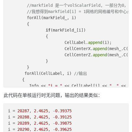
//markfield 是一个volScalarField, 一部分为0
//我想得到markfield[i] = 1网格的网格编号和中心
	forAll(markField_, i) 

	{

if
(markField_[i])

		{

			CellLabel.
append
(i);

			CellCenterX.
append
(mesh_.C()
			CellCenterZ.
append
(mesh_.C()
		}

	}

       forAll(CellLabel, i) 
//输出
      {

	 Info << 
"i = "
 << CellLabel[i] << 
", "
 << C
此代码在单核运行时无问题，输出的结果类似：
i
 = 
20287
, 
2.4625
, -
0.39375
i
 = 
20288
, 
2.4625
, -
0.39125
i
 = 
20289
, 
2.4625
, -
0.39875
i
 = 
20290
, 
2.4625
, -
0.39625