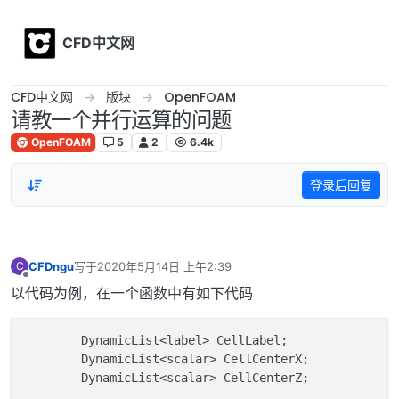
Skip to content
CFD中文网
CFD中文网
版块
OpenFOAM
请教一个并行运算的问题
OpenFOAM
5
2
6.4k
登录后回复
CFDngu
写于
2020年5月14日 上午2:39
C
最后由 编辑
离线
以代码为例，在一个函数中有如下代码
	DynamicList<label> CellLabel;

	DynamicList<scalar> CellCenterX;

	DynamicList<scalar> CellCenterZ;
