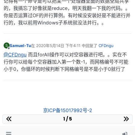
记得有一个命令是可以把某一个处理器里面的数据全局共享
的，我搞忘了好像就是reduce，明天我翻一下我的代码。。
你是否运算过OF的并行算例。有时候没安装好是不能进行并
行的，我以前用Windows子系统就没法并行。。
Samuel-Tu
在
2020年5月14日 下午4:11
中回复了
CFDngu
S
最后由 编辑
离线
@CFDngu
而且forAll操作可以对空容器进行吧。。实在不
行你可以给每个空容器加入第一个数-1，而网格编号不可能
小于0，你循环的时候判断下网格编号是不是小于0就行了
京ICP备15017992号-2
1 / 5