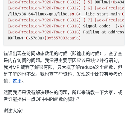
[wdx-Precision-7920-Tower:06322]
[ 5]
DXFlow
(+
0
x4941
[wdx-Precision-7920-Tower:06322]
[ 6]
[wdx-Precision
/
lib
/
x86_64-linux-gnu
/
libc
.so
.6
(__libc_start_main+
0
x
[wdx-Precision-7920-Tower:06322]
[ 7]
[wdx-Precision
[wdx-Precision-7920-Tower:06316]
Signal
code
:  (-
6
[wdx-Precision-7920-Tower:06316]
Failing
at
address
:
DXFlow
(+
0
x57a9a)
[0x5557003caa9a]
错误出现在访问动态数组的时候（即输出的时候），查了查
是内存访问的问题。我觉得主要原因应该是缺少并行语句，
我对MPI编程了解很有限，只大概了解reduce这个函数，但
是了解的也不深。我也查了些资料，发现这个比较有参考价
值：
这里
。
然而我还是没有解决现在的问题，所以来请教一下大家，或
者谁能提供一点OF中MPI函数的资料？
谢谢大家！