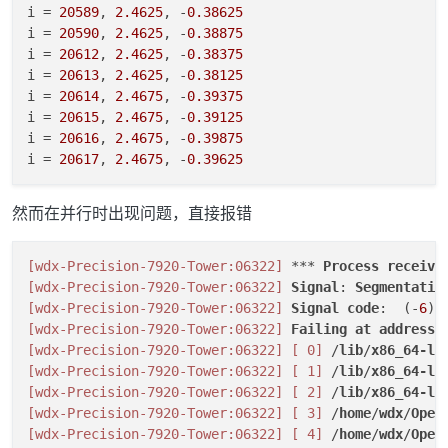
i
 = 
20589
, 
2.4625
, -
0.38625
i
 = 
20590
, 
2.4625
, -
0.38875
i
 = 
20612
, 
2.4625
, -
0.38375
i
 = 
20613
, 
2.4625
, -
0.38125
i
 = 
20614
, 
2.4675
, -
0.39375
i
 = 
20615
, 
2.4675
, -
0.39125
i
 = 
20616
, 
2.4675
, -
0.39875
i
 = 
20617
, 
2.4675
, -
0.39625
然而在并行时出现问题，直接报错
[wdx-Precision-7920-Tower:06322]
 *** 
Process
receive
[wdx-Precision-7920-Tower:06322]
Signal
: 
Segmentatio
[wdx-Precision-7920-Tower:06322]
Signal
code
:  (-
6
[wdx-Precision-7920-Tower:06322]
Failing
at
address
:
[wdx-Precision-7920-Tower:06322]
[ 0]
 /
lib
/
x86_64-li
[wdx-Precision-7920-Tower:06322]
[ 1]
 /
lib
/
x86_64-li
[wdx-Precision-7920-Tower:06322]
[ 2]
 /
lib
/
x86_64-li
[wdx-Precision-7920-Tower:06322]
[ 3]
 /
home
/
wdx
/
Open
[wdx-Precision-7920-Tower:06322]
[ 4]
 /
home
/
wdx
/
Open