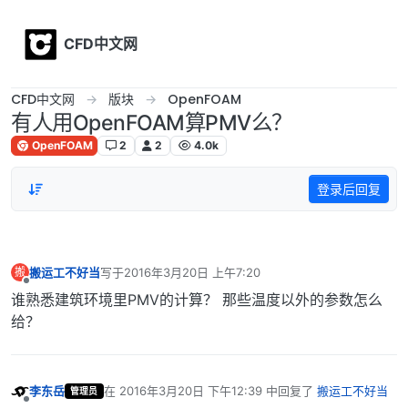
Skip to content
CFD中文网
CFD中文网
版块
OpenFOAM
有人用OpenFOAM算PMV么？
OpenFOAM
2
2
4.0k
登录后回复
搬运工不好当
写于
2016年3月20日 上午7:20
搬
最后由 编辑
离线
谁熟悉建筑环境里PMV的计算？ 那些温度以外的参数怎么
给？
李东岳
在
2016年3月20日 下午12:39
中回复了
搬运工不好当
管理员
最后由 编辑
离线