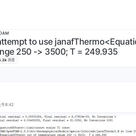
OAM
ttempt to use janafThermo<Equati
ange 250 -> 3500; T = 249.935
5.2k
浏览
上午8:42