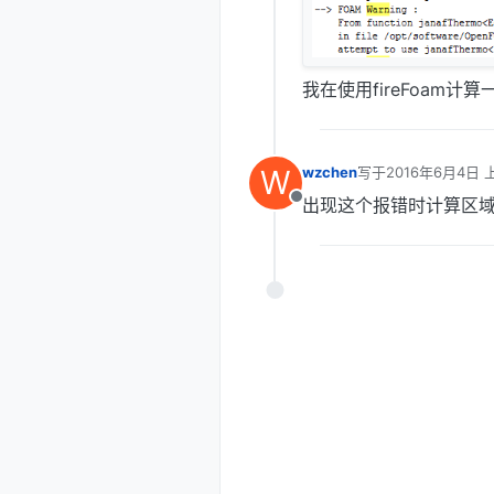
我在使用fireFoam
W
wzchen
写于
2016年6月4日 
最后由 编辑
出现这个报错时计算区域的温度是
离线