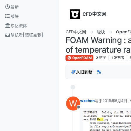
Skip to content
最新
CFD中文网
版块
东岳流体
CFD中文网
版块
OpenF
随机看[请狂点我]
FOAM Warning : a
of temperature r
OpenFOAM
2
帖子
1
发布者
从旧到新
W
wzchen
写于
2016年6月4日 
最后由 编辑
离线