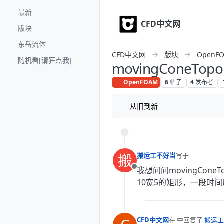
Skip to content
最新
CFD中文网
版块
东岳流体
CFD中文网
版块
OpenF
随机看[请狂点我]
movingConeTo
OpenFOAM
6
帖子
4
发布者
从旧到新
搬
搬运工不好当
写于
最后由 编辑
我想问问movingCo
离线
10宽5的矩形，一段时
CFD中文网
在
中回复了
搬运工