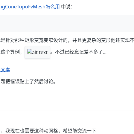
ingConeTopoFvMesh怎么用
中说：
就是针对那种矩形变宽变窄设计的，并且更复杂的变形他还实现
过这个算例，
。不过已经忘记差不多了...
接文本
问题把错误贴上了然后讨论。
吗，我现在也需要这种动网格，希望能交流一下