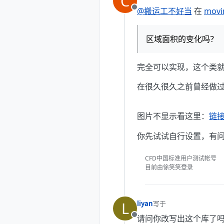
C
最后由 编辑
@搬运工不好当
在
mov
离线
区域面积的变化吗？
完全可以实现，这个类
在很久很久之前曾经做
图片不显示看这里：
链
你先试试自行设置，有
CFD中国标准用户测试帐号
目前由徐笑笑登录
L
liyan
写于
最后由 编辑
请问你改写出这个库了
离线