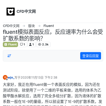
Skip to content
CFD中文网
CFD中文网
版块
Fluent
fluent模拟表面反应，反应速率为什么会受
扩散系数的影响？
Fluent
1
1
2.3k
登录后回复
wjn_
写于
2020年11月13日 下午2:38
W
最后由 编辑
离线
大家好，我正在用fluent做一个表面反应的模拟，因为还在
测试阶段，就使用了一个二维的平板来做，选用的体系为乙
酸甲酯水解反应，选用了完全多组分扩散，因为液体的扩散
系数一般在1E-9的量级，所以就设置了1E-9的扩散系数，发