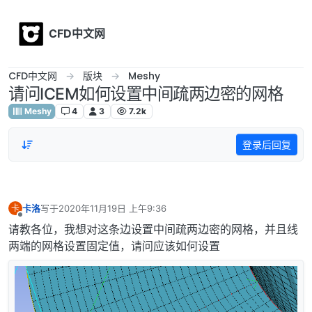
Skip to content
CFD中文网
CFD中文网
版块
Meshy
请问ICEM如何设置中间疏两边密的网格
Meshy
4
3
7.2k
登录后回复
卡洛
写于
2020年11月19日 上午9:36
卡
最后由 编辑
离线
请教各位，我想对这条边设置中间疏两边密的网格，并且线
两端的网格设置固定值，请问应该如何设置