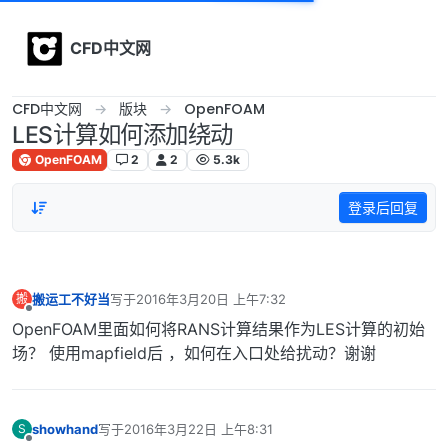
Skip to content
CFD中文网
CFD中文网
版块
OpenFOAM
LES计算如何添加绕动
OpenFOAM
2
2
5.3k
登录后回复
搬运工不好当
写于
2016年3月20日 上午7:32
搬
最后由 编辑
离线
OpenFOAM里面如何将RANS计算结果作为LES计算的初始
场？ 使用mapfield后 ，如何在入口处给扰动？谢谢
showhand
写于
2016年3月22日 上午8:31
S
最后由 编辑
离线