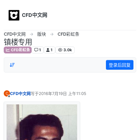
Skip to content
CFD中文网
CFD中文网
版块
CFD彩虹条
镇楼专用
CFD彩虹条
1
1
3.0k
登录后回复
CFD中文网
写于
2016年7月19日 上午11:05
C
最后由 编辑
离线