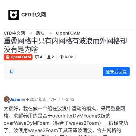
Skip to content
CFD中文网
CFD中文网
版块
OpenFOAM
重叠网格中只有内网格有波浪而外网格却
没有是为啥
OpenFOAM
4
2
6.0k
登录后回复
Joann
写于
2021年3月17日 上午2:43
J
最后由 编辑
离线
大家好，我在做一个船在波浪中运动的模拟，采用重叠网
格，求解器用的是基于overInterDyMFoam改编的
overWaveDyMFoam（融合了waves2Foam），编译成功
了。波浪用waves2Foam工具箱造波消波，合并网格的