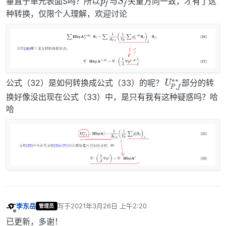
垂直于单元表面S吗？所以
与
矢量方向一致，才有了这
种转换，仅限个人理解，欢迎讨论
U
f
∗
P
∗
,
公式（32）是如何转换成公式（33）的呢？
部分的转
换好像没出现在公式（33）中，是只有我有这种疑惑吗？哈
哈
李东岳
写于
2021年3月26日 上午2:20
管理员
最后由 编辑
离线
已更新，多谢！