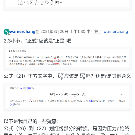
warnerchang
在
2021年3月26日 上午1:30
中回复了
warnerchang
W
最后由 编辑
离线
2.3小节，“正式”应该是“正是”吧
U
p
r
U
p
∗
公式（21）下方文字中，
应该是
吗？还是r是其他含义
以下是我自己的一些疑惑：
p
f
公式（26）到（27）划红线部分的转换，是因为压力p始终
S
f