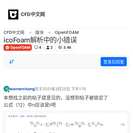
Skip to content
CFD中文网
CFD中文网
版块
OpenFOAM
icoFoam解析中的小错误
OpenFOAM
4
2
3.4k
登录后回复
warnerchang
写于
2021年3月25日 下午1:15
W
最后由 编辑
离线
本想找之前的帖子提意见的，没想到帖子被锁定了
公式（12）中n应该是t吧