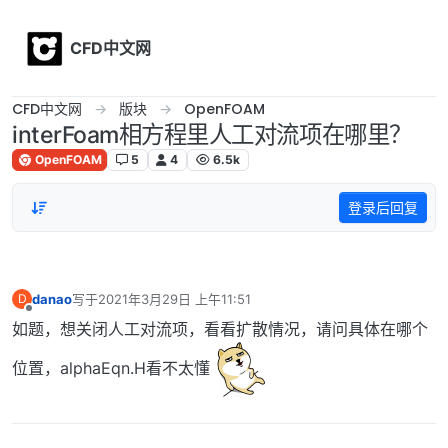
Skip to content
CFD中文网
CFD中文网
版块
OpenFOAM
interFoam相方程里人工对流项在哪里？
OpenFOAM
5
4
6.5k
登录后回复
danao
写于
2021年3月29日 上午11:51
D
最后由 编辑
离线
如题，想关闭人工对流项，看看扩散情况，请问具体在哪个
位置，alphaEqn.H看不太懂