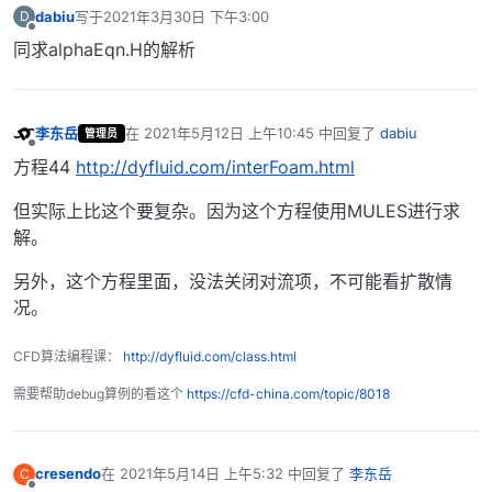
dabiu
写于
2021年3月30日 下午3:00
D
最后由 编辑
离线
同求alphaEqn.H的解析
李东岳
在
2021年5月12日 上午10:45
中回复了
dabiu
管理员
最后由 编辑
离线
方程44
http://dyfluid.com/interFoam.html
但实际上比这个要复杂。因为这个方程使用MULES进行求
解。
另外，这个方程里面，没法关闭对流项，不可能看扩散情
况。
CFD算法编程课：
http://dyfluid.com/class.html
需要帮助debug算例的看这个
https://cfd-china.com/topic/8018
cresendo
在
2021年5月14日 上午5:32
中回复了
李东岳
C
最后由 编辑