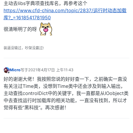
主动去libs字典项查找库名，再参考这个
https://www.cfd-china.com/topic/2837/运行时动态加载
库?_=1618541781950
很清晰明了的呀
装逼没输过，吵架没赢过!
Micro
写于
2021年4月17日 上午11:43
最后由 编辑
离线
好的谢谢大佬！我按照您说的好好查一下，之前确实一直没
有关注过Time类，没想到Time类中还会涉及到输入输出，
主动查找controlDict中的关键字，我一直都是从IOobject类
中去查找运行时加载库的相关功能，一直没有找到，所以才
觉得有些“黑科技”。再次感谢！