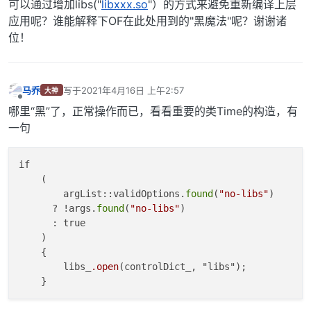
可以通过增加libs("
libxxx.so
"）的方式来避免重新编译上层
应用呢？谁能解释下OF在此处用到的"黑魔法"呢？谢谢诸
位！
马乔
写于
2021年4月16日 上午2:57
大神
最后由 编辑
离线
哪里“黑”了，正常操作而已，看看重要的类Time的构造，有
一句
if

    (

        argList::validOptions.
found
(
"no-libs"
)

      ? !args.
found
(
"no-libs"
)

      : true

    )

    {

        libs_
.open
(controlDict_, "libs");
