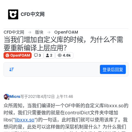
Skip to content
CFD中文网
CFD中文网
版块
OpenFOAM
当我们增加自定义库的时候，为什么不需
要重新编译上层应用？
OpenFOAM
3
2
4.6k
登录后回复
Micro
写于
2021年4月12日 上午11:46
最后由 编辑
离线
众所周知，当我们编译好一个OF中新的自定义库libxxx.so的
时候，我们只需要做的就是在controlDict文件夹中增加
libs("
libxxx.so
")的一句话，此时我们就可以使用该库了。我
想问的是，此处可以这样做的深层机制是什么？为什么我们