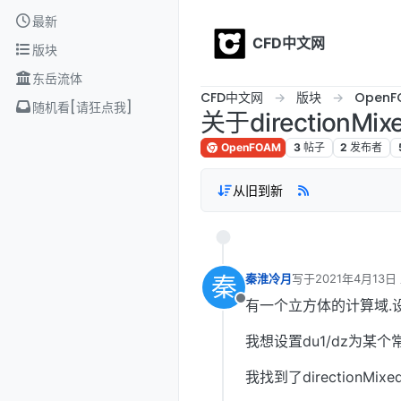
Skip to content
最新
CFD中文网
版块
东岳流体
CFD中文网
版块
OpenF
随机看[请狂点我]
关于directionM
OpenFOAM
3
帖子
2
发布者
从旧到新
秦
秦淮冷月
写于
2021年4月13日
最后由 秦淮冷月 编
有一个立方体的计算域.设速度
离线
我想设置du1/dz为某个
我找到了directionMix