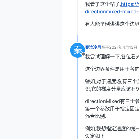
我看了这个帖子,
https:
directionmixed-mixed-
有人能举例讲讲这个边界
秦
秦淮冷月
写于
2021年4月13日
最后由 编辑
我尝试理解一下,各位看对
离线
这个边界条件是用于各向
譬如,对于速度场,有三个分
识,它的梯度分量应该有9
directionMixed有三个参数r
第一个参数用于指定固定
混合比例.
例如,我想指定速度的第一
设定如下