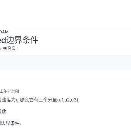
OAM
ixed边界条件
5.4k
浏览
 上午2:25
辑
2021年4月13日 上午10:25
为u,那么它有三个分量(u1,u2,u3).
常数.
ed边界条件.