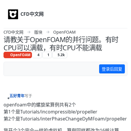
Skip to content
CFD中文网
CFD中文网
版块
OpenFOAM
请教关于OpenFOAM的并行问题。有时
CPU可以满载，有时CPU不能满载
OpenFOAM
4
1
5.2k
登录后回复
五好青年
写于
最后由 编辑
离线
openfoam中的螺旋桨算例共有2个
第1个是Tutorials/incompressible/propeller
第2个是Tutorials/interPhaseChangeDyMFoam/propeller
我开个2个完全一样的虚拟机，算例同样都改为16核计算，