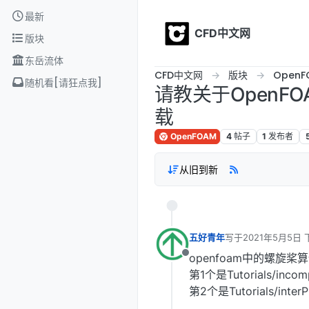
Skip to content
最新
CFD中文网
版块
东岳流体
CFD中文网
版块
OpenF
随机看[请狂点我]
请教关于OpenF
载
OpenFOAM
4
帖子
1
发布者
从旧到新
五好青年
写于
2021年5月5日 
最后由 编辑
openfoam中的螺旋桨
离线
第1个是Tutorials/incompr
第2个是Tutorials/inter