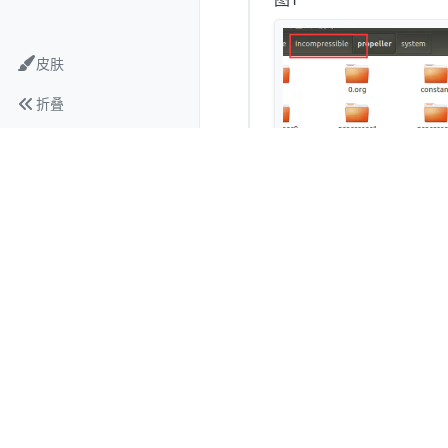
皮肤
折叠
图2