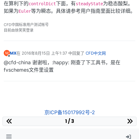
在算利下的
下面，有
为稳态酸梨。
controlDict
steadyState
如果为
等为瞬态。具体请参考用户指南里面比较详细。
Euler
CFD中国标准用户测试帐号
目前由徐笑笑登录
MX
在
2016年8月15日 上午1:37
中回复了
CFD中文网
M
最后由 编辑
离线
@cfd-china 谢谢啦，:happy: 刚查了下工具书，是在
fvschemes文件里设置
京ICP备15017992号-2
1 / 3