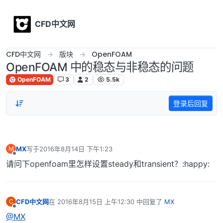
Skip to content
CFD中文网
CFD中文网
版块
OpenFOAM
OpenFOAM 中的稳态与非稳态的问题
OpenFOAM
3
2
5.5k
登录后回复
MX
写于
2016年8月14日 下午1:23
M
最后由 编辑
离线
请问下openfoam里怎样设置steady和transient？:happy:
CFD中文网
在
2016年8月15日 上午12:30
中回复了
MX
C
最后由 编辑
离线
@MX