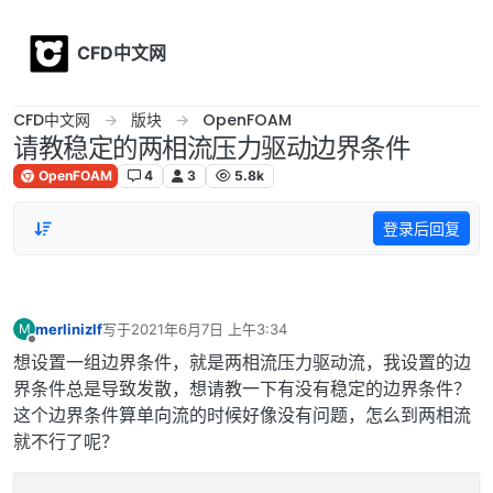
Skip to content
CFD中文网
CFD中文网
版块
OpenFOAM
请教稳定的两相流压力驱动边界条件
OpenFOAM
4
3
5.8k
登录后回复
merlinizlf
写于
2021年6月7日 上午3:34
M
最后由 编辑
离线
想设置一组边界条件，就是两相流压力驱动流，我设置的边
界条件总是导致发散，想请教一下有没有稳定的边界条件？
这个边界条件算单向流的时候好像没有问题，怎么到两相流
就不行了呢？