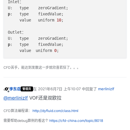
Inlet：

p
:   type    fixedValue;

     value   uniform 
10
;

Outlet：

p
:   type    fixedValue;

     value  uniform 
0
CFD苦手，能达到发散这一步就欣喜若狂了。。。
李东岳
在
2021年6月7日 上午10:07
中回复了
merlinizlf
管理员
最后由 编辑
离线
@merlinizlf
VOF还是双欧拉
CFD算法编程课：
http://dyfluid.com/class.html
需要帮助debug算例的看这个
https://cfd-china.com/topic/8018