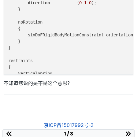
direction
           (
0
1
0
);

    }

    noRotation

    {

        sixDoFRigidBodyMotionConstraint orientation;

    }

}

restraints

{

    verticalSpring

    {

不知道您说的是不是这个意思？
        sixDoFRigidBodyMotionRestraint linearSpring;

        anchor          (
0
0
0.5
);

        refAttachmentPt (
0
0
0.5
);

        stiffness       
2.1055
;

        damping         
0
;

京ICP备15017992号-2
        restLength      
0
;

    }

1 / 3