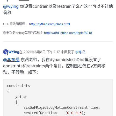
最后由 编辑
离线
@wying
你设置contrain以及restrain了么？这个可以不让他
偏移
CFD算法编程课：
http://dyfluid.com/class.html
需要帮助debug算例的看这个
https://cfd-china.com/topic/8018
WYing
在
2021年6月8日 下午2:17
中回复了
李东岳
W
最后由 编辑
离线
@李东岳
东岳老师，我在dynamicMeshDict里设置了
constrints和restraints两个条目，控制圆柱仅在y方向移
动，不转动，如下：
constraints

{

    yLine

    {

        sixDoFRigidBodyMotionConstraint line;

        centreOfRotation    (
0
0
0.5
);     
