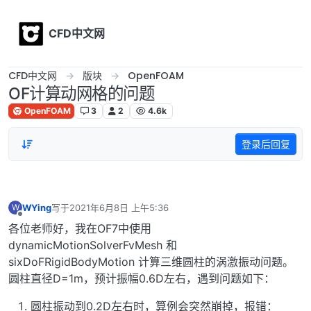
Skip to content
CFD中文网
CFD中文网
版块
OpenFOAM
OF计算动网格的问题
OpenFOAM
3
2
4.6k
登录后回复
WYing
写于
2021年6月8日 上午5:36
W
最后由 编辑
离线
各位老师好，我在OF7中使用
dynamicMotionSolverFvMesh 和
sixDoFRigidBodyMotion 计算三维圆柱的涡激振动问题。
圆柱直径D=1m，预计振幅0.6D左右，遇到问题如下：
圆柱振动到0.2D左右时，算例会突然崩掉，报错：