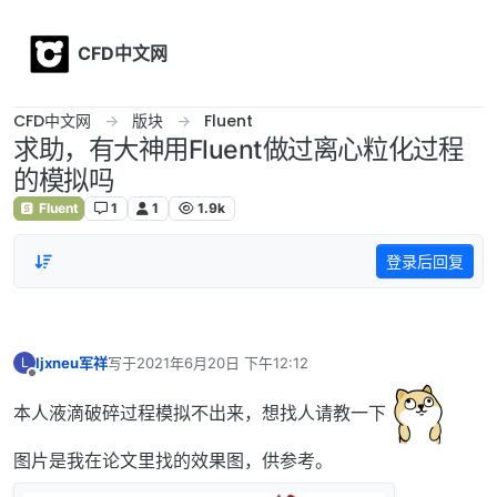
Skip to content
CFD中文网
CFD中文网
版块
Fluent
求助，有大神用Fluent做过离心粒化过程
的模拟吗
Fluent
1
1
1.9k
登录后回复
ljxneu军祥
写于
2021年6月20日 下午12:12
L
最后由 编辑
离线
本人液滴破碎过程模拟不出来，想找人请教一下
图片是我在论文里找的效果图，供参考。