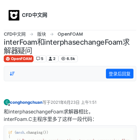
Skip to content
CFD中文网
CFD中文网
版块
OpenFOAM
interFoam和interphasechangeFoam求
解器疑问
OpenFOAM
5
2
6.5k
登录后回复
conghongchuan
写于
2021年6月23日 上午1:51
C
最后由 编辑
离线
和interphasechangeFoam求解器相比，
interFoam.C主程序里多了这样一段代码：