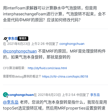
用interFoam求解器可以计算静水中气泡旋转，但是用
interphasechangeFoam进行计算，气泡旋转不起来，会不
会是代码中MRF的原因？应该如何修改代码？
李东岳
管理员
离线
在
2021年6月23日 上午2:26
中回复了
conghongchuan
最后由 编辑
@conghongchuan
不是MRF的原因，MRF是处理旋转构件
的，如果气泡本身旋转，那就是旋转的
CFD算法编程课：
http://dyfluid.com/class.html
需要帮助debug算例的看这个
https://cfd-china.com/topic/8018
conghongchuan
在
2021年6月23日 上午2:54
中回复了
李东岳
C
最后由 编辑
离线
@李东岳
老师，您说的气泡本身旋转是指什么，我现在是用
topoSet选定旋转区域，然后用MRFproperties设置旋转速