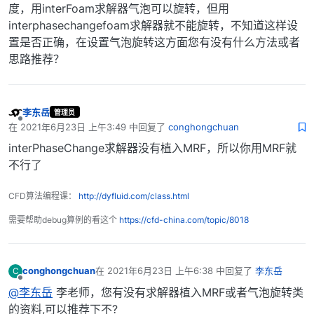
度，用interFoam求解器气泡可以旋转，但用
interphasechangefoam求解器就不能旋转，不知道这样设
置是否正确，在设置气泡旋转这方面您有没有什么方法或者
思路推荐？
李东岳
管理员
离线
在
2021年6月23日 上午3:49
中回复了
conghongchuan
最后由 编辑
interPhaseChange求解器没有植入MRF，所以你用MRF就
不行了
CFD算法编程课：
http://dyfluid.com/class.html
需要帮助debug算例的看这个
https://cfd-china.com/topic/8018
conghongchuan
在
2021年6月23日 上午6:38
中回复了
李东岳
C
最后由 编辑
离线
@李东岳
李老师，您有没有求解器植入MRF或者气泡旋转类
的资料,可以推荐下不?