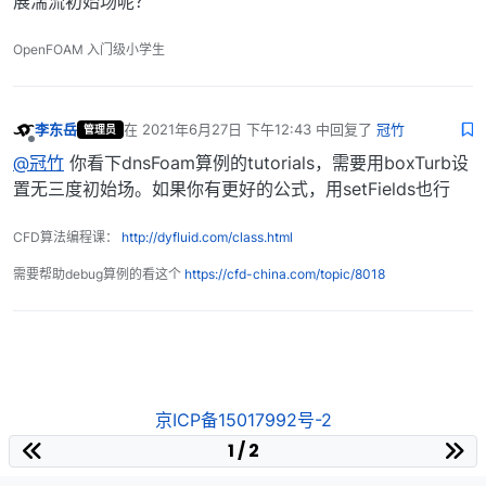
展湍流初始场呢？
OpenFOAM 入门级小学生
李东岳
在
2021年6月27日 下午12:43
中回复了
冠竹
管理员
最后由 编辑
离线
@冠竹
你看下dnsFoam算例的tutorials，需要用boxTurb设
置无三度初始场。如果你有更好的公式，用setFields也行
CFD算法编程课：
http://dyfluid.com/class.html
需要帮助debug算例的看这个
https://cfd-china.com/topic/8018
京ICP备15017992号-2
1 / 2