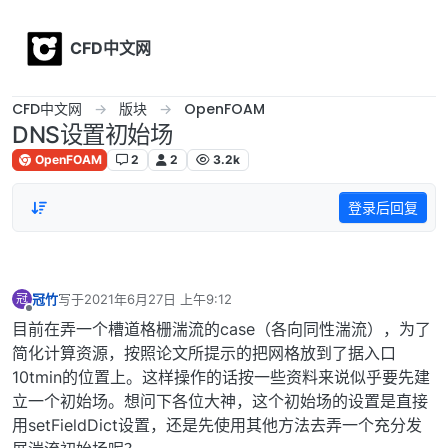
Skip to content
CFD中文网
CFD中文网
版块
OpenFOAM
DNS设置初始场
OpenFOAM
2
2
3.2k
登录后回复
冠竹
写于
2021年6月27日 上午9:12
冠
最后由 编辑
离线
目前在弄一个槽道格栅湍流的case（各向同性湍流），为了
简化计算资源，按照论文所提示的把网格放到了据入口
10tmin的位置上。这样操作的话按一些资料来说似乎要先建
立一个初始场。想问下各位大神，这个初始场的设置是直接
用setFieldDict设置，还是先使用其他方法去弄一个充分发