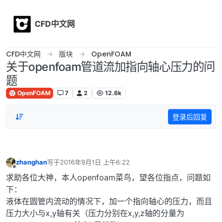
Skip to content
CFD中文网
CFD中文网
版块
OpenFOAM
关于openfoam管道流加指向轴心压力的问
题
OpenFOAM
7
2
12.6k
登录后回复
zhanghan
写于
2016年9月1日 上午6:22
最后由 编辑
离线
求助各位大神，本人openfoam菜鸟，望各位指点，问题如
下：
液体在圆管内流动的情况下，加一个指向轴心的压力，而且
压力大小与x,y轴有关（压力分别在x,y,z轴的分量为