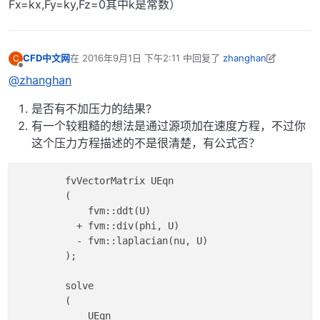
Fx=kx,Fy=ky,Fz=0其中k是常数）
CFD中文网
在
2016年9月1日 下午2:11
中回复了
zhanghan
C
最后由 CFD中文网 编辑
2016年9月1日 下午10:15
离线
@zhanghan
是否有不加压力的结果?
有一个较粗糙的想法是通过源项加在速度方程，不过你
这个压力方程描述的不是很清楚，有公式否？
        fvVectorMatrix UEqn

        (

            fvm::ddt(U)

          + fvm::div(phi, U)

          - fvm::laplacian(nu, U)

        );

        solve

        (

            UEqn
