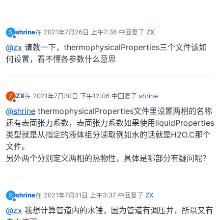
shrine
在
2021年7月26日 上午7:38
中回复了
ZX
S
最后由 编辑
离线
@zx
请教一下，thermophysicalProperties三个文件该如
何设置，看不懂各参数什么意思
ZX
在
2021年7月30日 下午12:06
中回复了
shrine
Z
最后由 编辑
离线
@shrine
thermophysicalProperties文件里设置两相的名称
还有表面张力系数，表面张力系数如果使用liquidProperties
类型就是从指定的液体组分读取例如水的话就是H2O.C那个
文件。
另外两个分别定义两相的热物性，具体是哪部分有疑问呢？
shrine
在
2021年7月31日 上午3:37
中回复了
ZX
S
最后由 编辑
离线
@zx
我想计算管道内的水锤，因为管道有调压井，所以又有