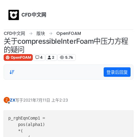
Skip to content
CFD中文网
CFD中文网
版块
OpenFOAM
关于compressibleInterFoam中压力方程
的疑问
OpenFOAM
4
2
5.7k
登录后回复
ZX
写于
2021年7月11日 上午2:23
Z
最后由 编辑
离线
p_rghEqnComp1 =

    pos(alpha1)

    *(
