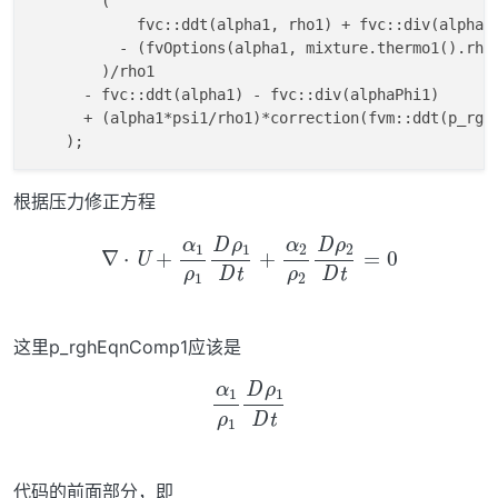
        (

            fvc::ddt(alpha1, rho1) + fvc::div(alphaPh
          - (fvOptions(alpha1, mixture.thermo1().rho(
        )/rho1

      - fvc::ddt(alpha1) - fvc::div(alphaPhi1)

      + (alpha1*psi1/rho1)*correction(fvm::ddt(p_rgh)
根据压力修正方程
∇
⋅
U
+
α
1
ρ
1
D
ρ
1
D
t
+
α
2
ρ
2
D
ρ
2
D
t
=
0
这里p_rghEqnComp1应该是
α
1
ρ
1
D
ρ
1
D
t
代码的前面部分，即