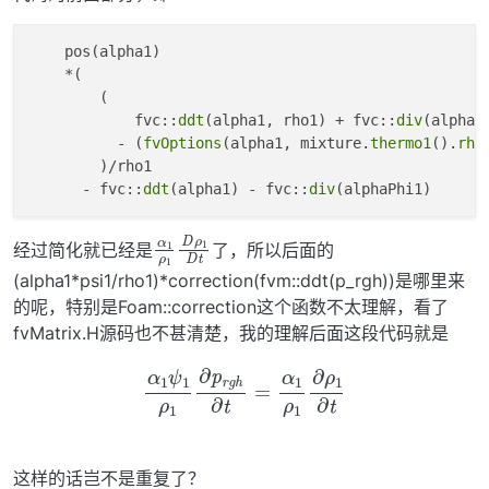
    pos(alpha1)

    *(

        (

            fvc::
ddt
(alpha1, rho1) + fvc::
div
(alphaPh
          - (
fvOptions
(alpha1, mixture.
thermo1
().
rho
        )/rho1

      - fvc::
ddt
(alpha1) - fvc::
div
α
D
t
1
ρ
ρ
1
1
D
经过简化就已经是
了，所以后面的
(alpha1*psi1/rho1)*correction(fvm::ddt(p_rgh))是哪里来
的呢，特别是Foam::correction这个函数不太理解，看了
fvMatrix.H源码也不甚清楚，我的理解后面这段代码就是
α
1
ψ
1
ρ
1
∂
p
r
g
h
∂
t
=
α
1
ρ
1
∂
ρ
1
∂
t
这样的话岂不是重复了？