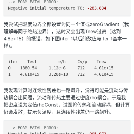
--> FOAM FATAL ERROR:
Negative 
initial
 temperature T0: 
-283.834
我尝试把温度边界全都设置为同一个值或zeroGradient（我
理解等同于绝热边界），这时又会出现Tnew过高（达到
4.6e+15）的报错，如下图(iter 1以后的数值与iter 1基本一
样)。
iter    Test         e/h     Cv/p    Tnew

0    1880.54     1.12e+6     712    4.61e+15

我发现计算时连续性残差也一路飙升，觉得可能是流动与传
热耦合出问题，流动和传热主要通过密度rho耦合。于是我
把密度设为定值rhoConst，试图将传热和流动解耦，但计算
仍会发散，提示负温度，且连续性残差仍一路飙升。
--> FOAM FATAL ERROR: