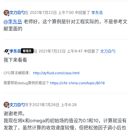
文刀白勺
在
2021年7月22日 上午7:00
中回复了
李东岳
文
最后由 编辑
离线
@李东岳
老师好，这个算例是针对工程实际的，不是参考文
献里面的
李东岳
在
2021年7月22日 上午9:47
中回复了
文刀白勺
管理员
最后由 编辑
离线
我下来看看
CFD算法编程课：
http://dyfluid.com/class.html
需要帮助debug算例的看这个
https://cfd-china.com/topic/8018
文刀白勺
写于
2021年7月26日 上午6:28
文
最后由 编辑
离线
谢谢老师。
我现在将k和omega的初始场的值设为0.1和10，计算就没有
发散了，虽然计算的收敛速度较慢，但把松弛因子调小后也