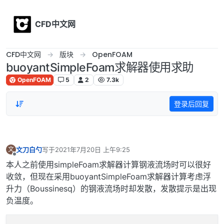
Skip to content
CFD中文网
CFD中文网
版块
OpenFOAM
buoyantSimpleFoam求解器使用求助
OpenFOAM
5
2
7.3k
登录后回复
文刀白勺
写于
2021年7月20日 上午9:25
文
最后由 编辑
离线
本人之前使用simpleFoam求解器计算钢液流场时可以很好
收敛，但现在采用buoyantSimpleFoam求解器计算考虑浮
升力（Boussinesq）的钢液流场时却发散，发散提示是出现
负温度。