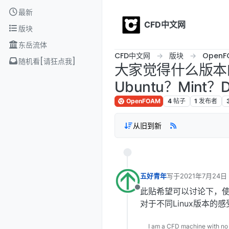
Skip to content
最新
CFD中文网
版块
东岳流体
CFD中文网
版块
OpenF
随机看[请狂点我]
大家觉得什么版本
Ubuntu？Mint？D
OpenFOAM
4
帖子
1
发布者
从旧到新
五好青年
写于
2021年7月24日 
最后由 编辑
此贴希望可以讨论下，使用
离线
对于不同Linux版本的
I am a CFD machine with no