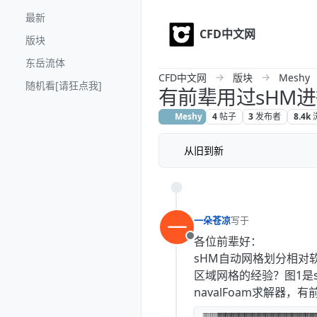
Skip to content
最新
CFD中文网
版块
东岳流体
CFD中文网
版块
Meshy
随机看[请狂点我]
有前辈用过sHM
Meshy
4
帖子
3
发布者
8.4k
从旧到新
一
一朵苍凉
写于
最后由 编辑
各位前辈好：
离线
sHM自动网格划分相对软
区域网格的经验？图1是s
navalFoam求解器，