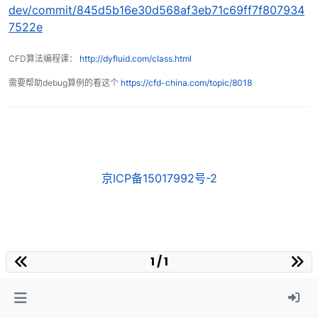
dev/commit/845d5b16e30d568af3eb71c69ff7f807934
7522e
CFD算法编程课：
http://dyfluid.com/class.html
需要帮助debug算例的看这个
https://cfd-china.com/topic/8018
京ICP备15017992号-2
1 / 1