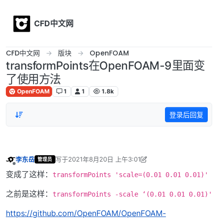
Skip to content
CFD中文网
CFD中文网
版块
OpenFOAM
transformPoints在OpenFOAM-9里面变
了使用方法
OpenFOAM
1
1
1.8k
登录后回复
李东岳
写于
2021年8月20日 上午3:01
管理员
最后由 李东岳 编辑
2021年8月20日 上午11:05
离线
变成了这样：
transformPoints 'scale=(0.01 0.01 0.01)'
之前是这样：
transformPoints -scale ‘(0.01 0.01 0.01)'
https://github.com/OpenFOAM/OpenFOAM-